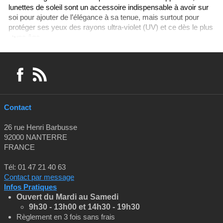
lunettes de soleil sont un accessoire indispensable à avoir sur
soi pour ajouter de l’élégance à sa tenue, mais surtout pour
protéger ses yeux des rayons ultra-violet (UV) et ce dès le plus
jeune âge.
Concernant les verres solaires, il existe plusieurs catégories de
protection (de 0 à 4) adaptées en fonction de vos besoins, et
des conditions météorologiques
Contact
26 rue Henri Barbusse
92000 NANTERRE
FRANCE
Tél: 01 47 21 40 63
Contact par message
Infos Pratiques
Ouvert du Mardi au Samedi
9h30 - 13h00 et
14h30 - 19h30
Règlement en 3 fois sans frais