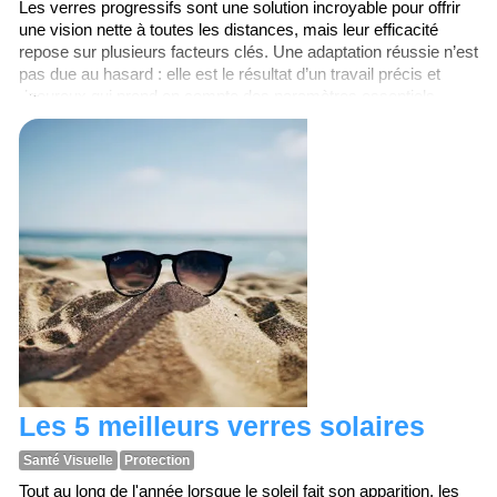
Les verres progressifs sont une solution incroyable pour offrir
une vision nette à toutes les distances, mais leur efficacité
repose sur plusieurs facteurs clés. Une adaptation réussie n’est
pas due au hasard : elle est le résultat d’un travail précis et
rigoureux qui prend en compte des paramètres essentiels.
Dans cet articles, vous trouverez les
cinq piliers
fondamentaux
pour garantir une adaptation optimale aux
verres progressifs.
Les 5 meilleurs verres solaires
Santé Visuelle
Protection
Tout au long de l'année lorsque le soleil fait son apparition, les