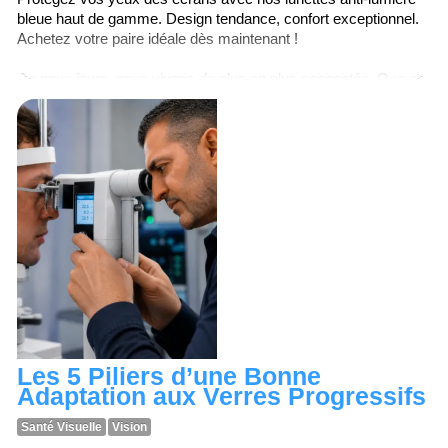
bleue haut de gamme. Design tendance, confort exceptionnel.
Achetez votre paire idéale dès maintenant !
De nous jours, nous vivons de plus en plus connectés. Que ce
soit pour les loisirs, le travail ou les réseaux sociaux, nous
fixons constamment des écrans nous exposant à la lumière
bleue nocive émise par nos smartphones, tablettes et
ordinateurs. Cette exposition souvent longue peut
malheureusement entraîner des problèmes de santé oculaire.
Les 5 Piliers d’une Bonne
Adaptation aux Verres Progressifs
Santé Visuelle
Vision